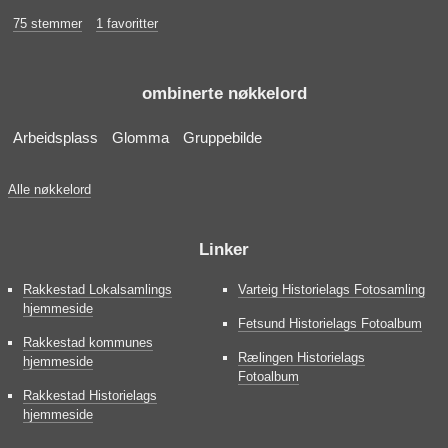
75 stemmer
1 favoritter
ombinerte nøkkelord
Arbeidsplass
Glomma
Gruppebilde
Alle nøkkelord
Linker
Rakkestad Lokalsamlings
Varteig Historielags Fotosamling
hjemmeside
Fetsund Historielags Fotoalbum
Rakkestad kommunes
Rælingen Historielags
hjemmeside
Fotoalbum
Rakkestad Historielags
hjemmeside