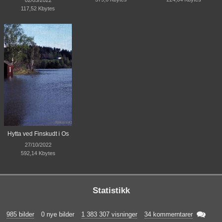
02/05/2022
117,52 Kbytes
Hytta ved Finskudt i Os
27/10/2022
592,14 Kbytes
Statistikk

985 bilder
0 nye bilder
1 383 307 visninger
34 kommerntarer