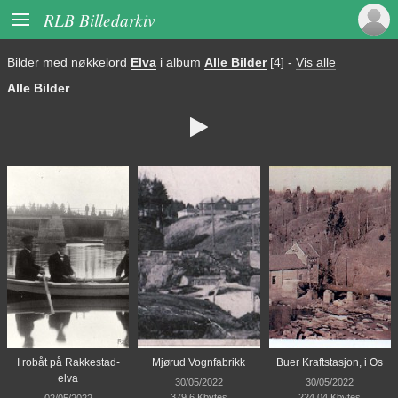

RLB Billedarkiv
Bilder med nøkkelord
Elva
i album
Alle Bilder
[4]
-
Vis alle
Alle Bilder

I robåt på Rakkestad-
Mjørud Vognfabrikk
Buer Kraftstasjon, i Os
elva
30/05/2022
30/05/2022
379,6 Kbytes
224,04 Kbytes