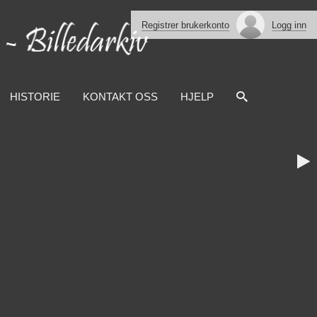
Registrer brukerkonto
Logg inn
HISTORIE
KONTAKT OSS
HJELP
