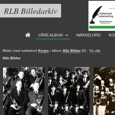
RLB Billedarkiv
VÅRE ALBUM
NØKKELORD
KO
Bilder med nøkkelord
Korps
i album
Alle Bilder
[4]
-
Vis alle
Alle Bilder