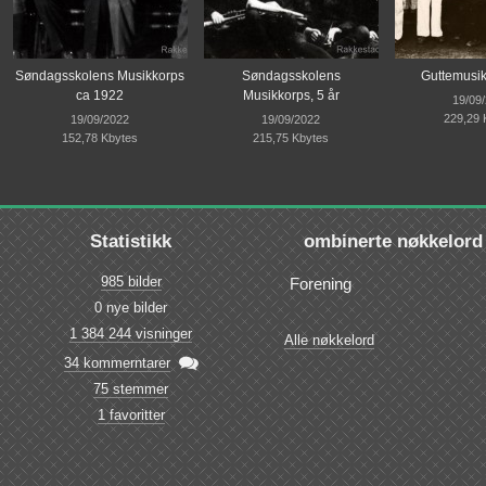
Søndagsskolens Musikkorps
Søndagsskolens
Guttemusi
ca 1922
Musikkorps, 5 år
19/09
229,29 
19/09/2022
19/09/2022
152,78 Kbytes
215,75 Kbytes
Statistikk
ombinerte nøkkelord
985 bilder
Forening
0 nye bilder
1 384 244 visninger
Alle nøkkelord

34 kommerntarer
75 stemmer
1 favoritter