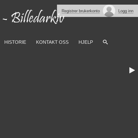
Registrer brukerkonto
Logg inn
HISTORIE
KONTAKT OSS
HJELP
