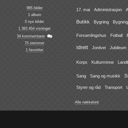
985 bilder
17. mai
Administrasjon
A
1 album
Butikk
0 nye bilder
Bygning
Bygning
1 383 454 visninger
Forsamlingshus
Fotball
F

34 kommerntarer
75 stemmer
Idrett
Jordvei
Jubileum
1 favoritter
Korps
Kulturminne
Land
S
Sang
Sang og musikk
Styrer og råd
Transport
Alle nøkkelord