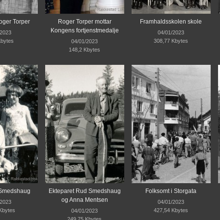
oger Torper
Roger Torper mottar
Framhaldsskolen skole
Kongens fortjenstmedalje
/2023
04/01/2023
Kbytes
308,77 Kbytes
04/01/2023
148,2 Kbytes
Smedshaug
Ekteparet Rud Smedshaug
Folksomt i Storgata
og Anna Mentsen
/2023
04/01/2023
Kbytes
427,54 Kbytes
04/01/2023
249,75 Kbytes