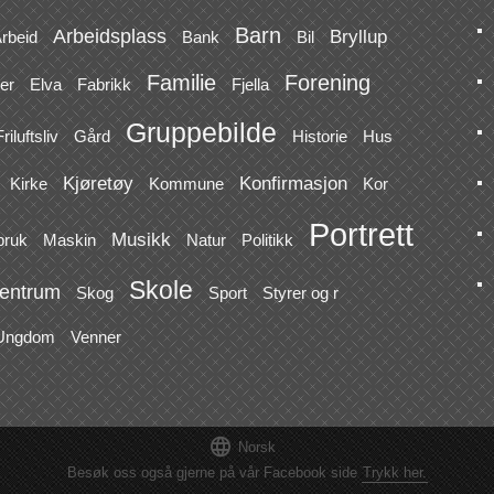
Barn
Arbeidsplass
Bryllup
rbeid
Bank
Bil
Familie
Forening
er
Elva
Fabrikk
Fjella
Gruppebilde
riluftsliv
Gård
Historie
Hus
Kjøretøy
Konfirmasjon
Kirke
Kommune
Kor
Portrett
Musikk
bruk
Maskin
Natur
Politikk
Skole
entrum
Skog
Sport
Styrer og r
Ungdom
Venner

Norsk
Besøk oss også gjerne på vår Facebook side
Trykk her.