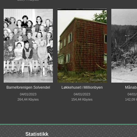
Barneforenigen Solvendel
Løkkehuset i Millionbyen
Månab
04/01/2023
04/01/2023
04/01
264,44 Kbytes
154,44 Kbytes
142,09 
Statistikk