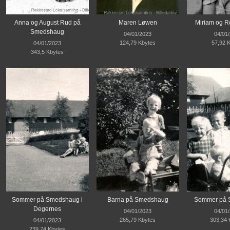
Anna og August Rud på
Maren Løwen
Miriam og R
Smedshaug
04/01/2023
04/01
124,79 Kbytes
57,92 
04/01/2023
343,5 Kbytes
Sommer på Smedshaug i
Barna på Smedshaug
Sommer på 
Degernes
04/01/2023
04/01
265,79 Kbytes
303,34 
04/01/2023
239,74 Kbytes