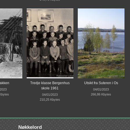
akken
Tredje klasse Bergenhus
Utsikt fra Suteren i Os
skole 1961
/2023
04/01/2023
Kbytes
266,86 Kbytes
04/01/2023
210,25 Kbytes
Nøkkelord