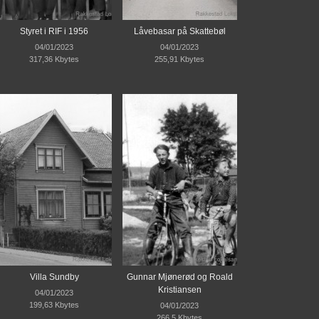
Styret i RIF i 1956
Låvebasar på Skattebøl
04/01/2023
04/01/2023
317,36 Kbytes
255,91 Kbytes
Villa Sundby
Gunnar Mjønerød og Roald
Kristiansen
04/01/2023
199,63 Kbytes
04/01/2023
266,5 Kbytes