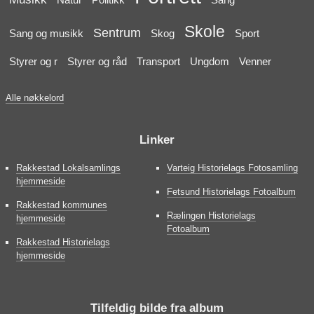
Skole
Sentrum
Sang og musikk
Skog
Sport
Styrer og r
Styrer og råd
Transport
Ungdom
Venner
Alle nøkkelord
Linker
Rakkestad Lokalsamlings
Varteig Historielags Fotosamling
hjemmeside
Fetsund Historielags Fotoalbum
Rakkestad kommunes
Rælingen Historielags
hjemmeside
Fotoalbum
Rakkestad Historielags
hjemmeside
Tilfeldig bilde fra album