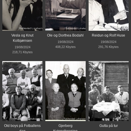
Vesla og Knut
Ole og Dorthea Bodahl
Reidun og Rolf Huse
Kolbjørnsen
19/08/2024
19/08/2024
408,22 Kbytes
291,76 Kbytes
19/08/2024
218,71 Kbytes
Old boys på Fotballens
Gjerberg
Gutta på tur