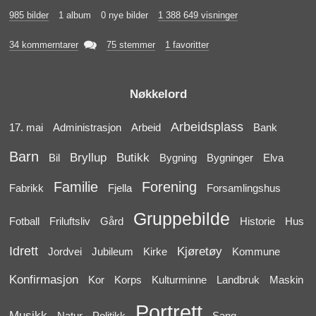
985 bilder
1 album
0 nye bilder
1 388 649 visninger

34 kommerntarer
75 stemmer
1 favoritter
Nøkkelord
Arbeidsplass
17. mai
Administrasjon
Arbeid
Bank
Barn
Bryllup
Butikk
Bil
Bygning
Bygninger
Elva
Familie
Forening
Fabrikk
Fjella
Forsamlingshus
Gruppebilde
Fotball
Friluftsliv
Gård
Historie
Hus
Idrett
Kjøretøy
Jordvei
Jubileum
Kirke
Kommune
Konfirmasjon
Kor
Korps
Kulturminne
Landbruk
Maskin
Portrett
Musikk
Natur
Politikk
Sang