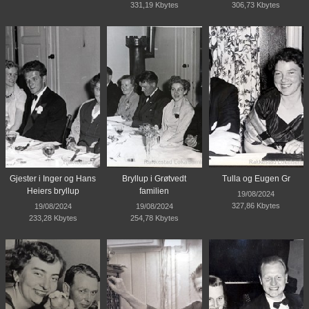
331,19 Kbytes
306,73 Kbytes
Gjester i Inger og Hans
Bryllup i Grøtvedt
Tulla og Eugen Gr
Heiers bryllup
familien
19/08/2024
327,86 Kbytes
19/08/2024
19/08/2024
233,28 Kbytes
254,78 Kbytes