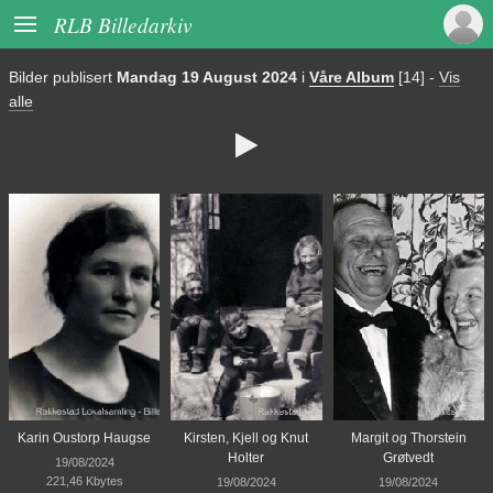

RLB Billedarkiv
Bilder publisert
Mandag 19 August 2024
i
Våre Album
[14]
-
Vis
alle

Karin Oustorp Haugse
Kirsten, Kjell og Knut
Margit og Thorstein
Holter
Grøtvedt
19/08/2024
221,46 Kbytes
19/08/2024
19/08/2024