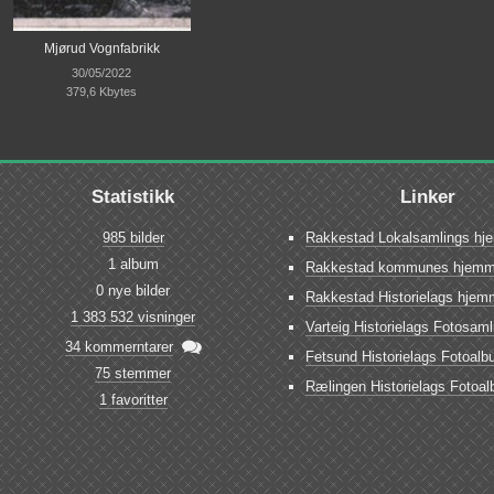
Mjørud Vognfabrikk
30/05/2022
379,6 Kbytes
Statistikk
Linker
985 bilder
Rakkestad Lokalsamlings hj
1 album
Rakkestad kommunes hjemm
0 nye bilder
Rakkestad Historielags hjem
1 383 532 visninger
Varteig Historielags Fotosaml

34 kommerntarer
Fetsund Historielags Fotoal
75 stemmer
Rælingen Historielags Fotoa
1 favoritter