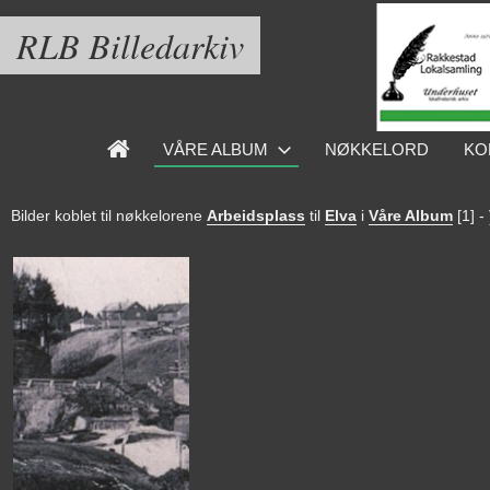
RLB Billedarkiv
VÅRE ALBUM
NØKKELORD
KO
Bilder koblet til nøkkelorene
Arbeidsplass
til
Elva
i
Våre Album
[1]
-