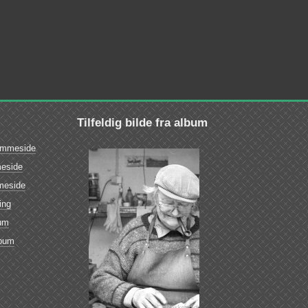
Tilfeldig bilde fra album
emmeside
eside
meside
ing
bum
lbum