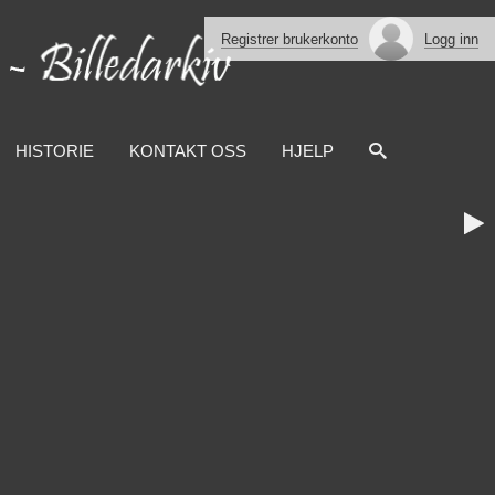
Registrer brukerkonto
Logg inn
HISTORIE
KONTAKT OSS
HJELP
