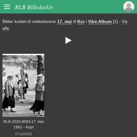

RLB Billedarkiv
Bilder koblet til nøkkelorene
17. mai
til
Kor
i
Våre Album
[1]
-
Vis
alle

RLB-2025-8093-17. mai
1992 – Kopi
07/10/2025