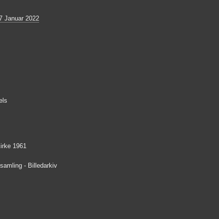
7 Januar 2022
els
kirke 1961
amling - Billedarkiv