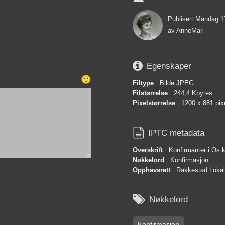
Publisert
Mandag 1
av
AnneMari

Egenskaper
🙂
Filtype
: Bilde JPEG
Filstørrelse
: 244,4 Kbytes
Pixelstørrelse
: 1200 x 881 pix

IPTC metadata
Overskrift
: Konfirmanter i Os 
Nøkkelord
: Konfirmasjon
Opphavsrett
: Rakkestad Lokals

Nøkkelord
Konfirmasjon