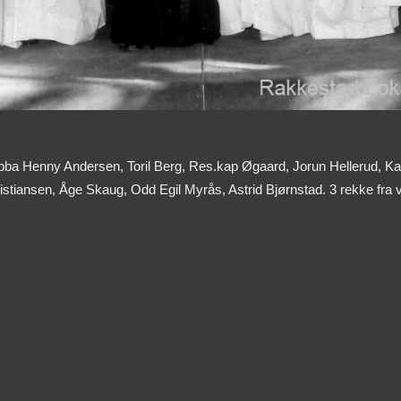
Ebba Henny Andersen, Toril Berg, Res.kap Øgaard, Jorun Hellerud, Kar
stiansen, Åge Skaug, Odd Egil Myrås, Astrid Bjørnstad. 3 rekke fra 