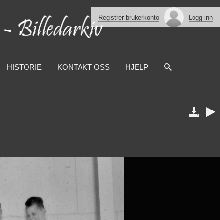
Registrer brukerkonto
Logg inn
HISTORIE
KONTAKT OSS
HJELP

