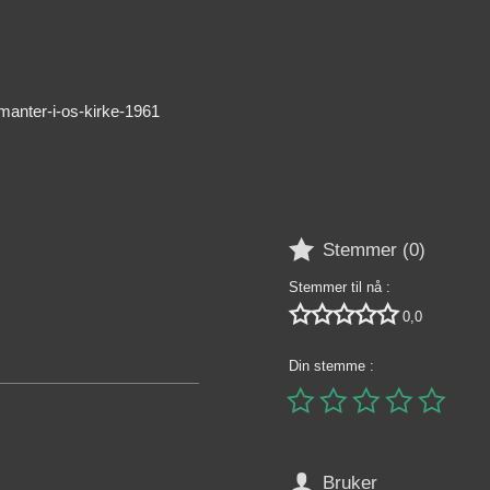
manter-i-os-kirke-1961

Stemmer (
0
)
Stemmer til nå :





0,0
Din stemme :






Bruker