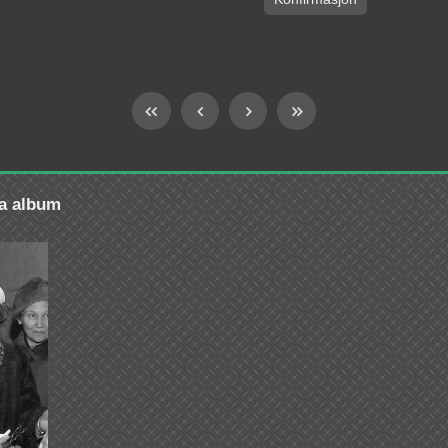
ra album