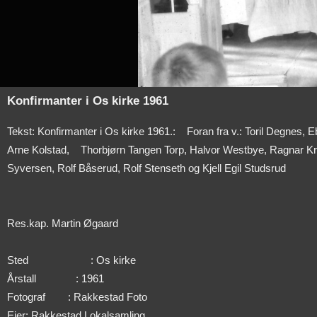
Konfirmanter i Os kirke 1961
Tekst: Konfirmanter i Os kirke 1961.:
Foran fra v.: Toril Degnes, 
Arne Kolstad,
Thorbjørn Tangen Torp, Halvor Westbye, Ragnar Kri
Syversen, Rolf Båserud, Rolf Stenseth og Kjell Egil Studsrud
Res.kap. Martin Øgaard
Sted
: Os kirke
Årstall
: 1961
Fotograf
: Rakkestad Foto
Eier: Rakkestad Lokalsamling