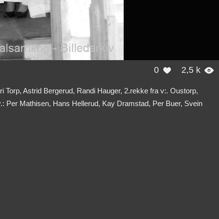
0
2,5 k


i Torp, Astrid Bergerud, Randi Hauger, 2.rekke fra v:. Oustorp,
v.: Per Mathisen, Hans Hellerud, Kay Dramstad, Per Buer, Svein