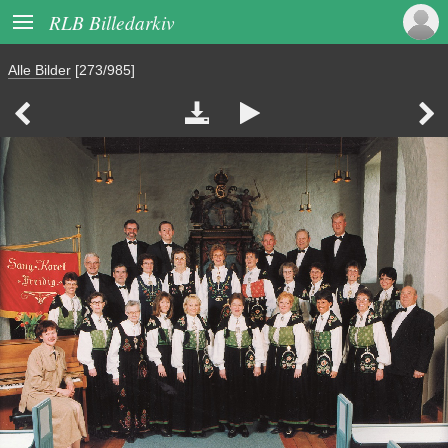

RLB Billedarkiv
Alle Bilder
[273/985]



