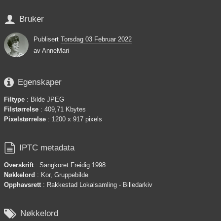

Bruker
Publisert
Torsdag 03 Februar 2022
av
AnneMari

Egenskaper
Filtype
: Bilde JPEG
Filstørrelse
: 409,71 Kbytes
Pixelstørrelse
: 1200 x 917 pixels

IPTC metadata
Overskrift
: Sangkoret Freidig 1998
Nøkkelord
: Kor, Gruppebilde
Opphavsrett
: Rakkestad Lokalsamling - Billedarkiv

Nøkkelord