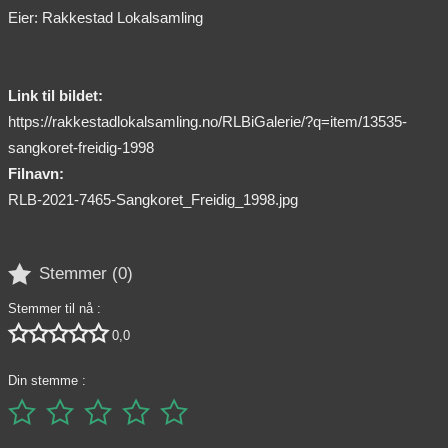
Eier: Rakkestad Lokalsamling
Link til bildet:
https://rakkestadlokalsamling.no/RLBiGalerie/?q=item/13535-
sangkoret-freidig-1998
Filnavn:
RLB-2021-7465-Sangkoret_Freidig_1998.jpg

Stemmer (
0
)
Stemmer til nå :





0,0
Din stemme :




