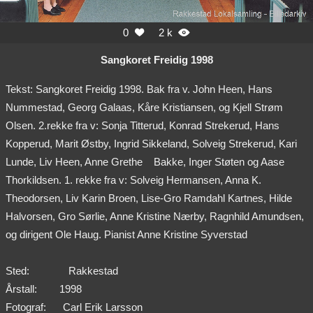
0
2 k


Sangkoret Freidig 1998
Tekst: Sangkoret Freidig 1998. Bak fra v. John Heen, Hans
Nummestad, Georg Galaas, Kåre Kristiansen, og Kjell Strøm
Olsen. 2.rekke fra v: Sonja Titterud, Konrad Strekerud, Hans
Kopperud, Marit Østby, Ingrid Sikkeland, Solveig Strekerud, Kari
Lunde, Liv Heen, Anne Grethe
Bakke, Inger Støten og Aase
Thorkildsen. 1. rekke fra v: Solveig Hermansen, Anna K.
Theodorsen, Liv Karin Broen, Lise-Gro Ramdahl Kartnes, Hilde
Halvorsen, Gro Sørlie, Anne Kristine Nærby, Ragnhild Amundsen,
og dirigent Ole Haug. Pianist Anne Kristine Syverstad
Sted:
Rakkestad
Årstall:
1998
Fotograf:
Carl Erik Larsson