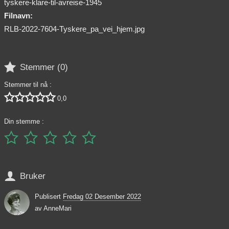
tyskere-klare-til-avreise-1945
Filnavn:
RLB-2022-7604-Tyskere_pa_vei_hjem.jpg

Stemmer (
0
)
Stemmer til nå :





0,0
Din stemme :






Bruker
Publisert
Fredag 02 Desember 2022
av
AnneMari