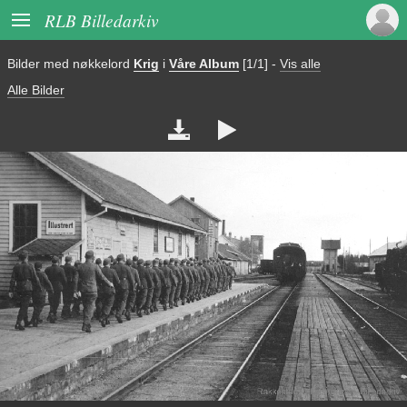

RLB Billedarkiv
Bilder med nøkkelord
Krig
i
Våre Album
[1/1]
-
Vis alle
Alle Bilder

