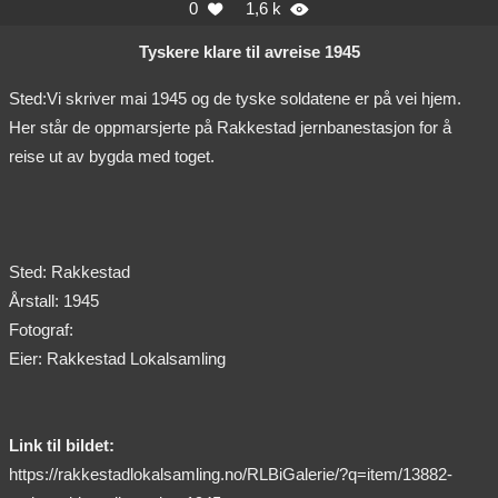
0
1,6 k


Tyskere klare til avreise 1945
Sted:Vi skriver mai 1945 og de tyske soldatene er på vei hjem.
Her står de oppmarsjerte på Rakkestad jernbanestasjon for å
reise ut av bygda med toget.
Sted: Rakkestad
Årstall: 1945
Fotograf:
Eier: Rakkestad Lokalsamling
Link til bildet:
https://rakkestadlokalsamling.no/RLBiGalerie/?q=item/13882-