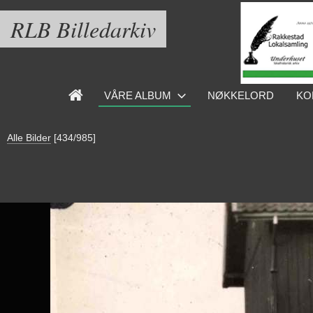
RLB Billedarkiv
VÅRE ALBUM
NØKKELORD
KO
Alle Bilder
[434/985]