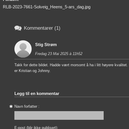
RLB-2023-7661-Solveig_Heens_5-ars_dag.jpg

Kommentarer (1)
Stig Strøm
Fredag 23 Mai 2025 à 11h52
Takk for dette bildet. Hadde vært morsomt å ha i litt høyere kvalitet
er Kristian og Johnny.
Legg til en kommentar
Navn forfatter :
E-post (blir ikke publisert):