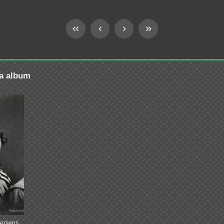
ra album
dersens