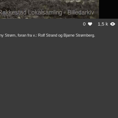
0
1,5 k


nny Strøm, foran fra v.: Rolf Strand og Bjarne Strømberg.