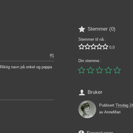

Stemmer (
0
)
Stemmer til nå :





0,0
#1
Din stemme :
. Riktig navn på onkel og pappa






Bruker
Publisert
Tirsdag 2
av
AnneMari