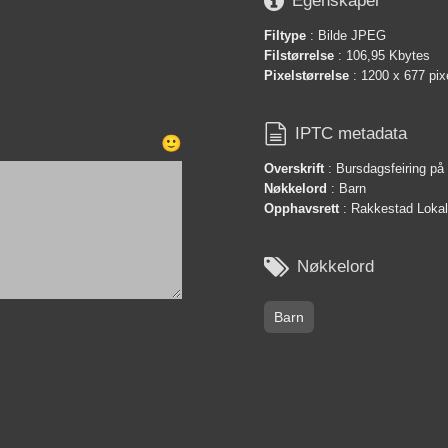

Egenskaper
Filtype
: Bilde JPEG
Filstørrelse
: 106,95 Kbytes
Pixelstørrelse
: 1200 x 677 pix

IPTC metadata
🙂
Overskrift
: Bursdagsfeiring på
Nøkkelord
: Barn
Opphavsrett
: Rakkestad Lokals

Nøkkelord
Barn