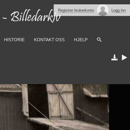
Registrer brukerkonto
Logg inn
HISTORIE
KONTAKT OSS
HJELP

