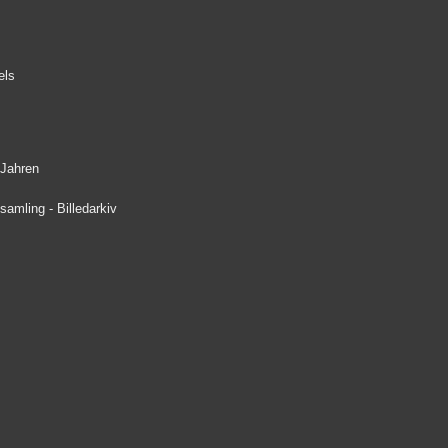
els
 Jahren
amling - Billedarkiv