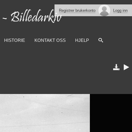
Registrer brukerkonto
Logg inn
HISTORIE
KONTAKT OSS
HJELP

