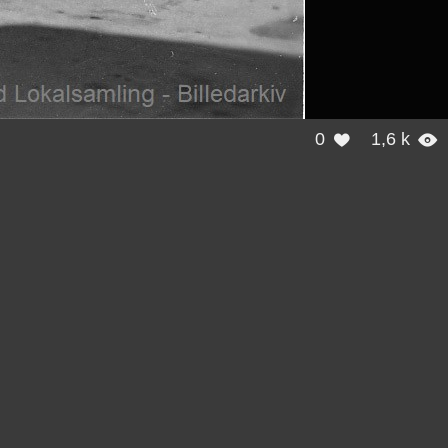
0
1,6 k

