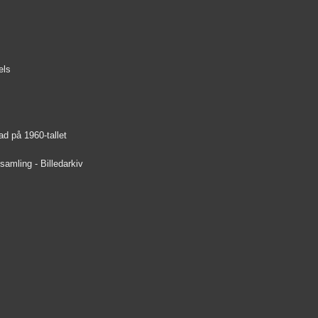
els
d på 1960-tallet
amling - Billedarkiv