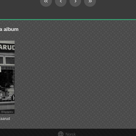
ra album
raarud

Norsk