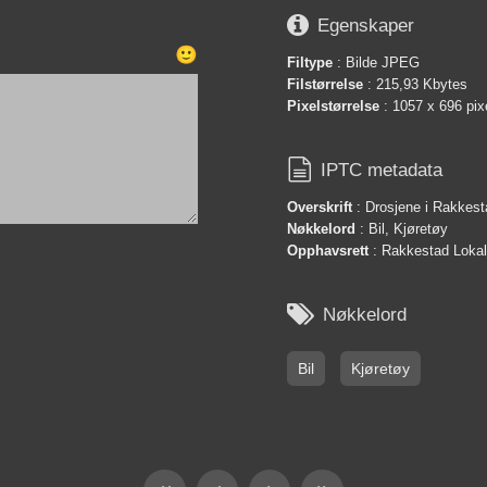

Egenskaper
🙂
Filtype
: Bilde JPEG
Filstørrelse
: 215,93 Kbytes
Pixelstørrelse
: 1057 x 696 pix

IPTC metadata
Overskrift
: Drosjene i Rakkesta
Nøkkelord
: Bil, Kjøretøy
Opphavsrett
: Rakkestad Lokals

Nøkkelord
Bil
Kjøretøy