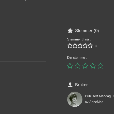

Stemmer (
0
)
Stemmer til nå :





0,0
Din stemme :






Bruker
Publisert
Mandag 0
av
AnneMari