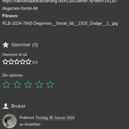
https://rakkestadlokalsamling.no/RLBiGalerie/?q=item/14130-
degernes-forste-bil
Filnavn:
RLB-2024-7843-Degernes__forste_bil__1918_Dodge__1_.jpg

Stemmer (
0
)
Stemmer til nå :





0,0
Din stemme :






Bruker
Publisert
Tirsdag 30 Januar 2024
av
AnneMari