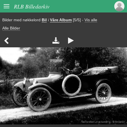

RLB Billedarkiv
Bilder med nøkkelord
Bil
i
Våre Album
[5/5]
-
Vis alle
Alle Bilder


