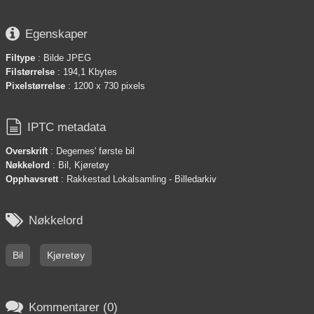

Egenskaper
Filtype
: Bilde JPEG
Filstørrelse
: 194,1 Kbytes
Pixelstørrelse
: 1200 x 730 pixels

IPTC metadata
Overskrift
: Degernes' første bil
Nøkkelord
: Bil, Kjøretøy
Opphavsrett
: Rakkestad Lokalsamling - Billedarkiv

Nøkkelord
Bil
Kjøretøy

Kommentarer (0)