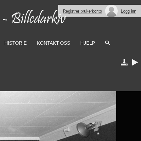
Registrer brukerkonto
Logg inn
HISTORIE
KONTAKT OSS
HJELP

