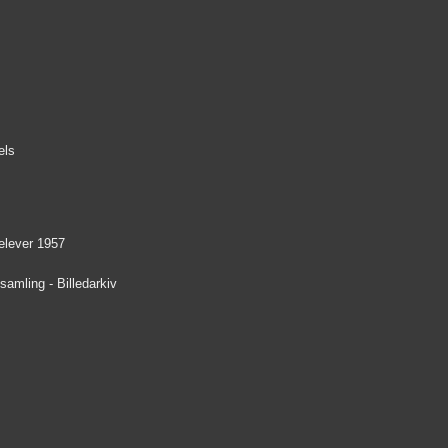
els
elever 1957
amling - Billedarkiv