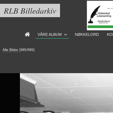
RLB Billedarkiv
VÅRE ALBUM
NØKKELORD
KO
Alle Bilder
[985/985]