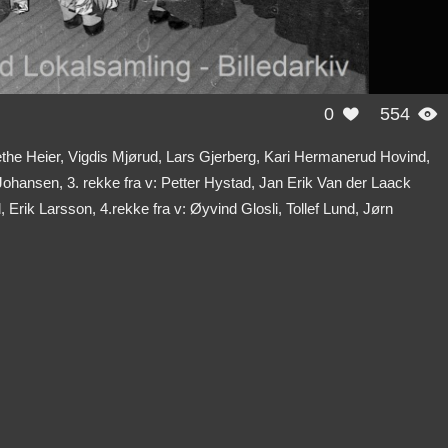
0
554


Grethe Heier, Vigdis Mjørud, Lars Gjerberg, Kari Hermanerud Hovind,
Johansen, 3. rekke fra v: Petter Hystad, Jan Erik Van der Laack
Erik Larsson, 4.rekke fra v: Øyvind Glosli, Tollef Lund, Jørn