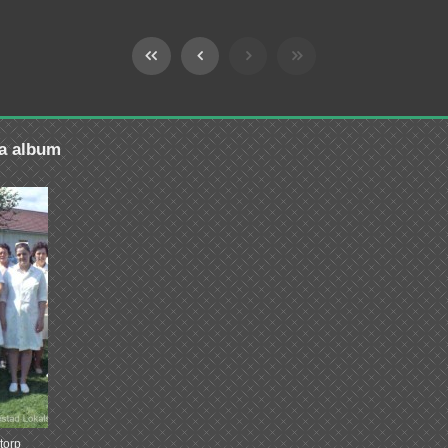
ra album
torp