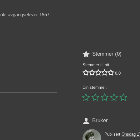
skole-avgangselever-1957

Stemmer (
0
)
Stemmer til nå :





0,0
Din stemme :






Bruker
Publisert
Onsdag 1