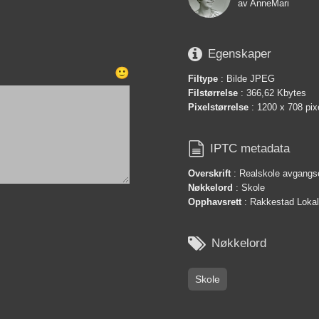
av
AnneMari

Egenskaper
🙂
Filtype
: Bilde JPEG
Filstørrelse
: 366,62 Kbytes
Pixelstørrelse
: 1200 x 708 pix

IPTC metadata
Overskrift
: Realskole avgangs
Nøkkelord
: Skole
Opphavsrett
: Rakkestad Lokals

Nøkkelord
Skole