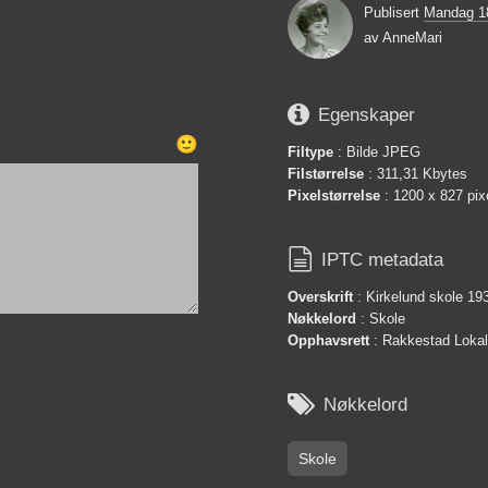
Publisert
Mandag 1
av
AnneMari

Egenskaper
🙂
Filtype
: Bilde JPEG
Filstørrelse
: 311,31 Kbytes
Pixelstørrelse
: 1200 x 827 pix

IPTC metadata
Overskrift
: Kirkelund skole 19
Nøkkelord
: Skole
Opphavsrett
: Rakkestad Lokals

Nøkkelord
Skole