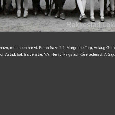
e navn, men noen har vi. Foran fra v: ?,?, Margrethe Torp, Aslaug Gud
, Astrid, bak fra venstre: ?.?, Henry Ringstad, Kåre Solerød, ?, Sig