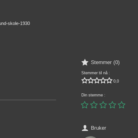
lund-skole-1930

Stemmer (
0
)
Stemmer til nå :





0,0
Din stemme :






Bruker