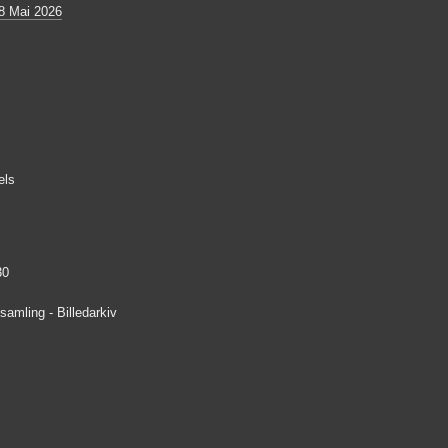
8 Mai 2026
els
30
amling - Billedarkiv