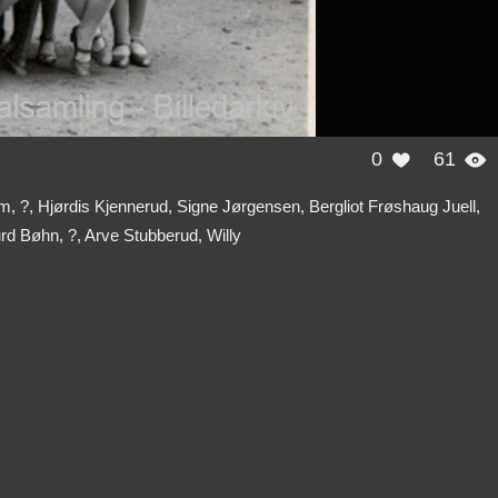
0
61


im, ?, Hjørdis Kjennerud, Signe Jørgensen, Bergliot Frøshaug Juell,
urd Bøhn, ?, Arve Stubberud, Willy