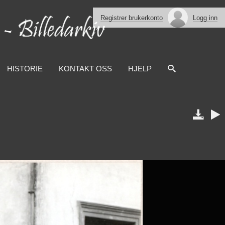
Registrer brukerkonto
Logg inn
HISTORIE
KONTAKT OSS
HJELP

