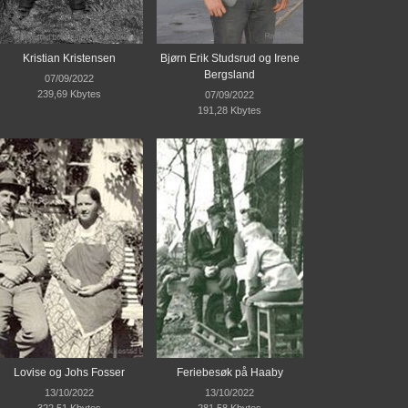
Kristian Kristensen
Bjørn Erik Studsrud og Irene
Bergsland
07/09/2022
239,69 Kbytes
07/09/2022
191,28 Kbytes
Lovise og Johs Fosser
Feriebesøk på Haaby
13/10/2022
13/10/2022
322,51 Kbytes
281,58 Kbytes