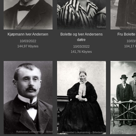
Kjøpmann Iver Andersen
Bolette og Iver Andersens
Fru Bolett
døtre
10/03/2022
10/03
144,97 Kbytes
104,17 
10/03/2022
141,76 Kbytes