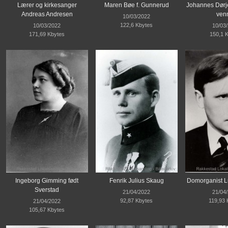
Lærer og kirkesanger
Maren Bøe f. Gunnerud
Johannes Dør
Andreas Andresen
ven
10/03/2022
122,6 Kbytes
10/03/2022
10/03
171,69 Kbytes
150,1 
Ingeborg Gimming født
Fenrik Julius Skaug
Domorganist L
Sverstad
21/04/2022
21/04
92,87 Kbytes
119,93 
21/04/2022
105,67 Kbytes