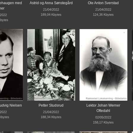
jehaugen med
Astrid og Anna Sønstegård
Ole Anton Sverstad
ner
21/04/2022
21/04/2022
189,04 Kbytes
124,36 Kbytes
/2022
Kbytes
udvig Nielsen
Petter Studsrud
Lektor Johan Werner
Oftedahl
/2022
21/04/2022
Kbytes
188,34 Kbytes
02/05/2022
158,17 Kbytes