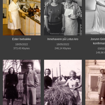
Ester Isebakke
Innehavere på Lotus kro
Jorunn Gri
konfirman
18/05/2022
18/05/2022
373,43 Kbytes
246,14 Kbytes
03/02
149,96 