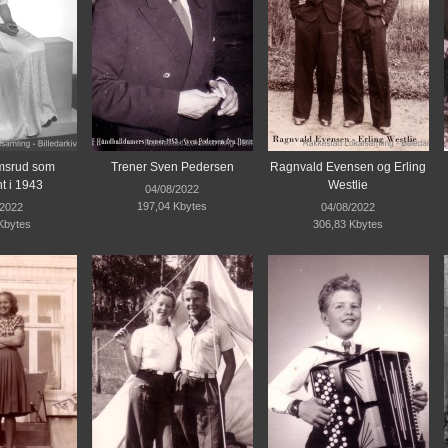
msrud som
Trener Sven Pedersen
Ragnvald Evensen og Erling
t i 1943
Westlie
04/08/2022
197,04 Kbytes
/2022
04/08/2022
Kbytes
306,83 Kbytes