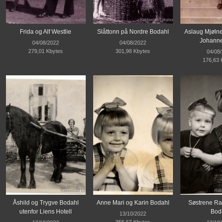
Frida og Alf Westlie
Slåttonn på Nordre Bodahl
Aslaug Mjølne
Johanne
04/08/2022
04/08/2022
279,01 Kbytes
301,98 Kbytes
04/08
176,63 
Åshild og Trygve Bodahl
Anne Mari og Karin Bodahl
Søstrene Ra
utenfor Liens Hotell
Bod
13/10/2022
356,67 Kbytes