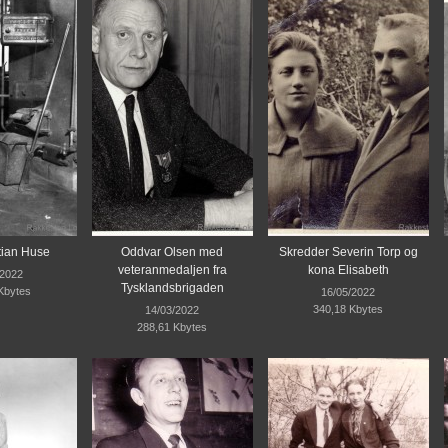
tian Huse
Oddvar Olsen med
Skredder Severin Torp og
veteranmedaljen fra
kona Elisabeth
/2022
Tysklandsbrigaden
Kbytes
16/05/2022
340,18 Kbytes
14/03/2022
288,61 Kbytes