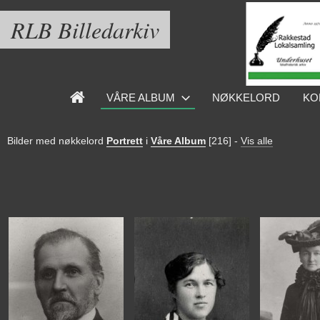
RLB Billedarkiv
VÅRE ALBUM
NØKKELORD
KO
Bilder med nøkkelord
Portrett
i
Våre Album
[216]
-
Vis alle