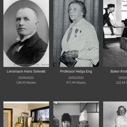
Lensmann Hans Solerød
Professor Helga Eng
Baker Kris
02/05/2022
15/02/2022
15/02
138,43 Kbytes
477,44 Kbytes
122,02 