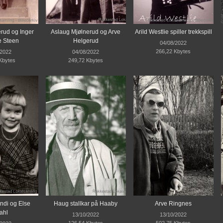
rud og Inger
Aslaug Mjølnerud og Arve
Arild Westlie spiller trekkspill
 Steen
Helgerud
04/08/2022
266,22 Kbytes
/2022
04/08/2022
Kbytes
249,72 Kbytes
ndi og Else
Haug stallkar på Haaby
Arve Ringnes
ahl
13/10/2022
13/10/2022
126,54 Kbytes
502,75 Kbytes