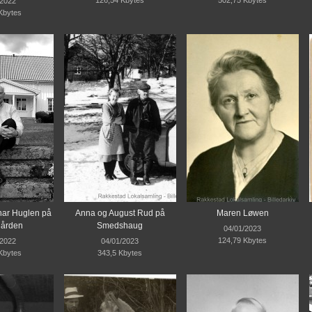
/2022
Kbytes
nar Huglen på
Anna og August Rud på
Maren Løwen
gården
Smedshaug
04/01/2023
124,79 Kbytes
/2022
04/01/2023
Kbytes
343,5 Kbytes