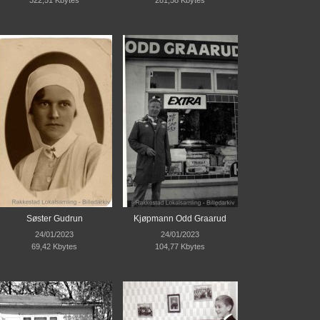
Søster Gudrun
Kjøpmann Odd Graarud
24/01/2023
24/01/2023
69,42 Kbytes
104,77 Kbytes