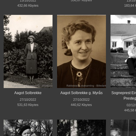
13/10/2022
13/10
432,66 Kbytes
183,64 
Aagot Solbrekke
Aagot Solbrekke g. Myrås
Sogneprest Ei
Preste
27/10/2022
27/10/2022
531,63 Kbytes
440,62 Kbytes
02/12
445,58 