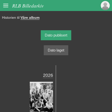

RLB Billedarkiv
Historien til
Våre album
Dato publisert
Dato laget
2026